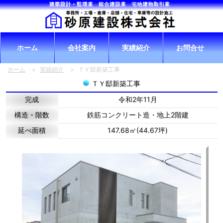
ホーム
会社案内
実績紹介
お問合せ
ホーム
>
実績紹介
>
ＴＹ邸新築工事
ＴＹ邸新築工事
完成
令和2年11月
構造・階数
鉄筋コンクリート造・地上2階建
延べ面積
147.68㎡(44.67坪)